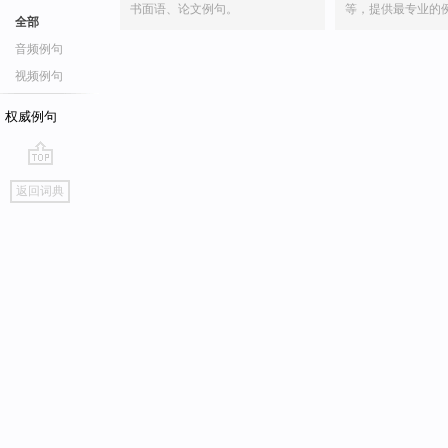
书面语、论文例句。
等，提供最专业的
全部
音频例句
视频例句
权威例句
go
返回词典
top