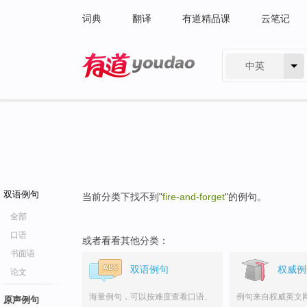
词典
翻译
有道精品课
云笔记
中英
有道 - 网易旗下搜索
双语例句
当前分类下找不到"
fire-and-forget
"的例句。
全部
口语
或者看看其他分类：
书面语
双语例句
权威例
论文
海量例句，可以按难度查看口语、
例句来自权威英文
原声例句