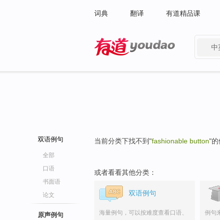
词典
翻译
有道精品课
中
有道 - 网易旗下搜索
双语例句
当前分类下找不到"
fashionable button
"
全部
口语
或者看看其他分类：
书面语
双语例句
论文
海量例句，可以按难度查看口语、
例句
原声例句