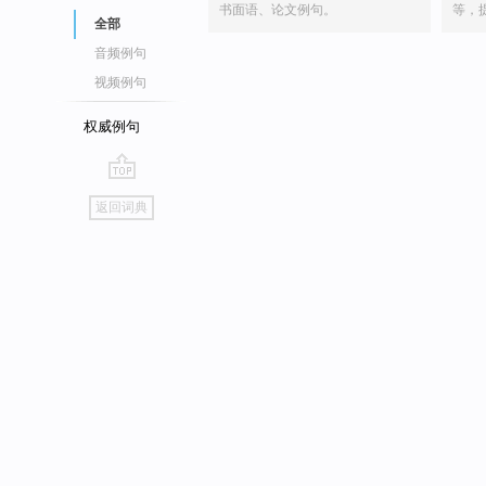
书面语、论文例句。
等，
全部
音频例句
视频例句
权威例句
go
返回词典
top