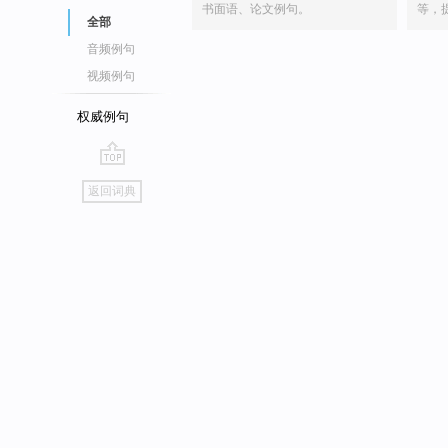
书面语、论文例句。
等，
全部
音频例句
视频例句
权威例句
go
返回词典
top