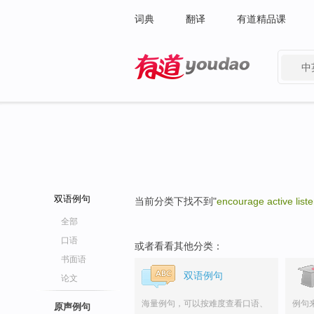
词典
翻译
有道精品课
中
有道 - 网易旗下搜索
双语例句
当前分类下找不到"
encourage active list
全部
口语
或者看看其他分类：
书面语
双语例句
论文
海量例句，可以按难度查看口语、
例句
原声例句