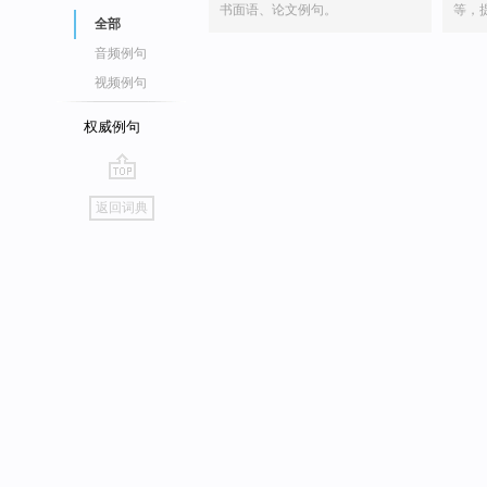
书面语、论文例句。
等，
全部
音频例句
视频例句
权威例句
go
返回词典
top