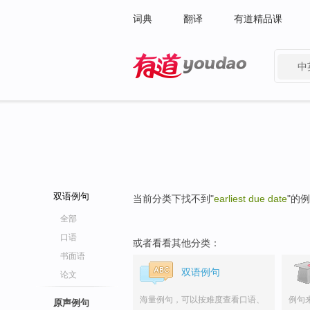
词典
翻译
有道精品课
中
有道 - 网易旗下搜索
双语例句
当前分类下找不到"
earliest due date
"的
全部
口语
或者看看其他分类：
书面语
双语例句
论文
海量例句，可以按难度查看口语、
例句
原声例句