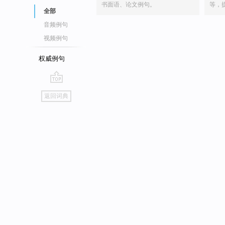
书面语、论文例句。
等，
全部
音频例句
视频例句
权威例句
go
返回词典
top