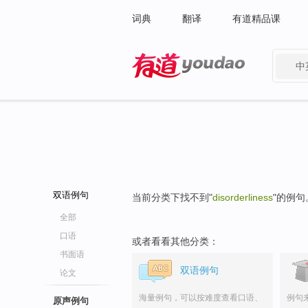
词典
翻译
有道精品课
中
有道 - 网易旗下搜索
双语例句
当前分类下找不到"
disorderliness
"的例句
全部
口语
或者看看其他分类：
书面语
双语例句
论文
海量例句，可以按难度查看口语、
例句
原声例句