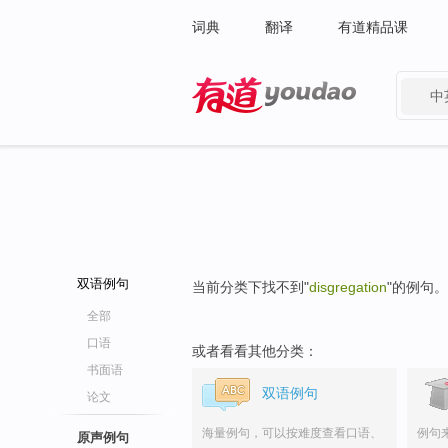
词典
翻译
有道精品课
中
有道 - 网易旗下搜索
双语例句
当前分类下找不到"
disgregation
"的例句。
全部
口语
或者看看其他分类：
书面语
双语例句
论文
海量例句，可以按难度查看口语、
例句
原声例句