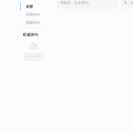
书面语、论文例句。
等，
全部
音频例句
视频例句
权威例句
go
返回词典
top