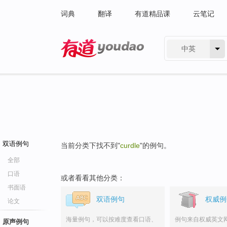
词典
翻译
有道精品课
云笔记
中英
有道 - 网易旗下搜索
双语例句
当前分类下找不到"
curdle
"的例句。
全部
口语
或者看看其他分类：
书面语
双语例句
权威例
论文
海量例句，可以按难度查看口语、
例句来自权威英文
原声例句