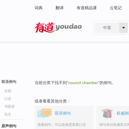
词典
翻译
有道精品课
云笔记
中英
有道 - 网易旗下搜索
双语例句
当前分类下找不到"
council chamber
"的例句。
全部
口语
或者看看其他分类：
书面语
双语例句
权威例
论文
海量例句，可以按难度查看口语、
例句来自权威英文
原声例句