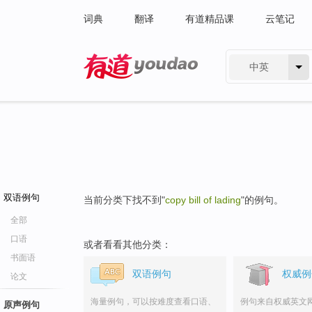
词典
翻译
有道精品课
云笔记
中英
有道 - 网易旗下搜索
双语例句
当前分类下找不到"
copy bill of lading
"的例句。
全部
口语
或者看看其他分类：
书面语
双语例句
权威例
论文
海量例句，可以按难度查看口语、
例句来自权威英文
原声例句