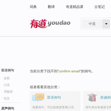
词典
翻译
有道精品课
云笔记
中英
有道 - 网易旗下搜索
双语例句
当前分类下找不到"
confirm email
"的例句。
全部
口语
或者看看其他分类：
书面语
双语例句
权威例
论文
海量例句，可以按难度查看口语、
例句来自权威英文
原声例句