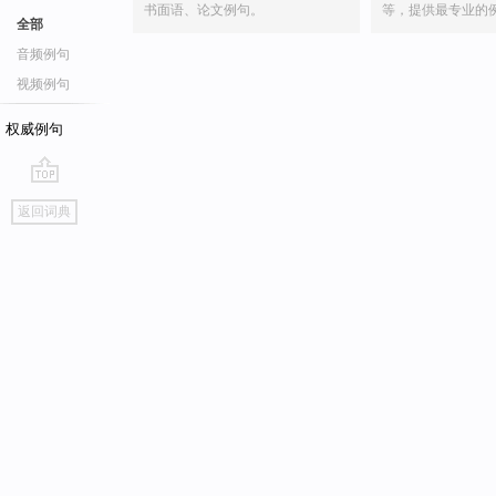
书面语、论文例句。
等，提供最专业的
全部
音频例句
视频例句
权威例句
go
返回词典
top