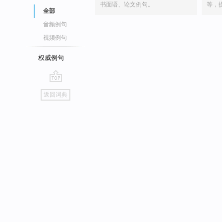
书面语、论文例句。
等，
全部
音频例句
视频例句
权威例句
go
返回词典
top