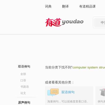
词典
翻译
有道精品课
中
有道 - 网易旗下搜索
双语例句
当前分类下找不到"
computer system stru
全部
口语
或者看看其他分类：
书面语
双语例句
论文
海量例句，可以按难度查看口语、
例句
原声例句