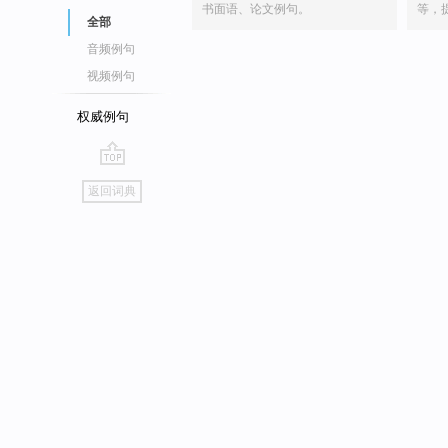
书面语、论文例句。
等，
全部
音频例句
视频例句
权威例句
go
返回词典
top