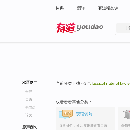
词典
翻译
有道精品课
中
有道 - 网易旗下搜索
双语例句
当前分类下找不到"
classical natural law 
全部
口语
或者看看其他分类：
书面语
双语例句
论文
海量例句，可以按难度查看口语、
例句
原声例句