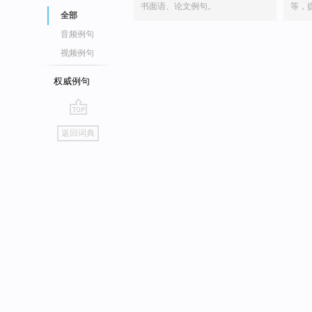
书面语、论文例句。
等，
全部
音频例句
视频例句
权威例句
go
返回词典
top