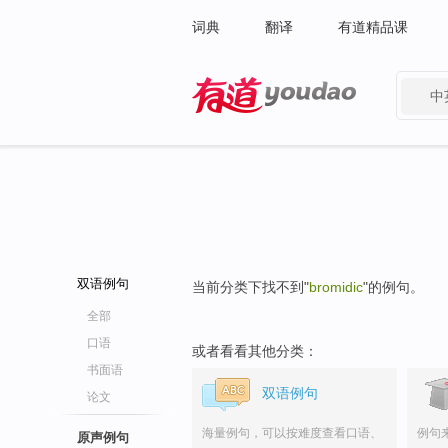
词典
翻译
有道精品课
中
有道 - 网易旗下搜索
双语例句
当前分类下找不到"
bromidic
"的例句。
全部
口语
或者看看其他分类：
书面语
双语例句
论文
海量例句，可以按难度查看口语、
例句
原声例句