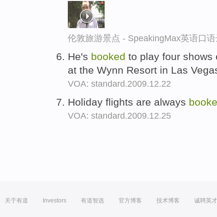
伦敦旅游景点 - SpeakingMax英语口
He's
booked
to play four shows
at the Wynn Resort in Las Vega
VOA: standard.2009.12.22
Holiday flights are always
book
VOA: standard.2009.12.25
关于有道
Investors
有道智选
官方博客
技术博客
诚聘英