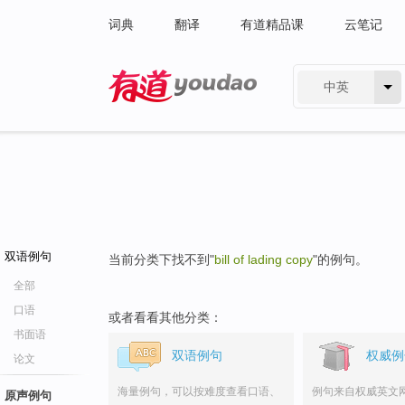
词典
翻译
有道精品课
云笔记
中英
有道 - 网易旗下搜索
双语例句
当前分类下找不到"
bill of lading copy
"的例句。
全部
口语
或者看看其他分类：
书面语
双语例句
权威例
论文
海量例句，可以按难度查看口语、
例句来自权威英文
原声例句