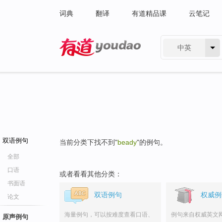
词典
翻译
有道精品课
云笔记
中英
有道 - 网易旗下搜索
双语例句
当前分类下找不到"
beady
"的例句。
全部
口语
或者看看其他分类：
书面语
双语例句
权威例
论文
海量例句，可以按难度查看口语、
例句来自权威英文
原声例句