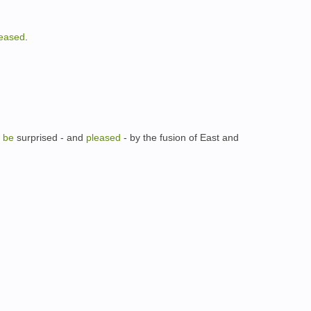
leased
.
l
be
surprised - and
pleased
- by the fusion of East and