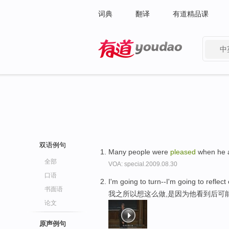
词典
翻译
有道精品课
中
有道 - 网易旗下搜索
双语例句
Many people were
pleased
when he a
全部
VOA: special.2009.08.30
口语
I'm going to turn--I'm going to refle
书面语
我之所以想这么做,是因为他看到后可
论文
原声例句