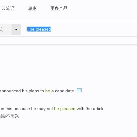
云笔记
惠惠
更多产品
英
nnounced his plans to
be
a candidate.
ct on this because he may not
be
pleased
with the article.
能会不高兴