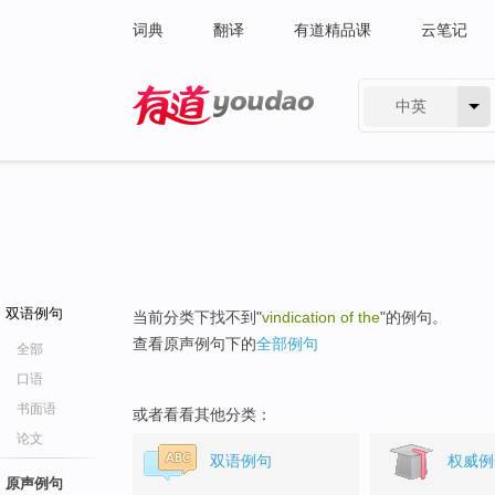
词典
翻译
有道精品课
云笔记
中英
有道 - 网易旗下搜索
双语例句
当前分类下找不到"
vindication of the
"的例句。
查看原声例句下的
全部例句
全部
口语
书面语
或者看看其他分类：
论文
双语例句
权威例
原声例句