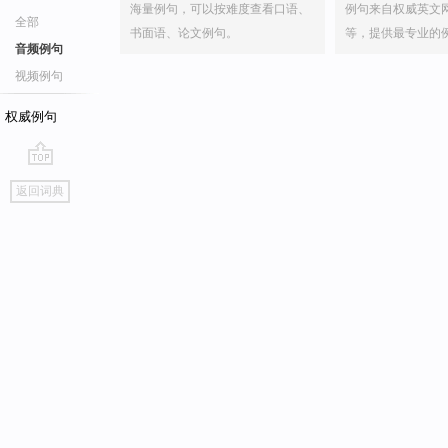
海量例句，可以按难度查看口语、
例句来自权威英文
全部
书面语、论文例句。
等，提供最专业的
音频例句
视频例句
权威例句
go
返回词典
top