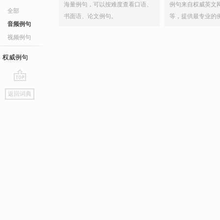
海量例句，可以按难度查看口语、
例句来自权威英文
全部
书面语、论文例句。
等，提供最专业的
音频例句
视频例句
权威例句
go
返回词典
top