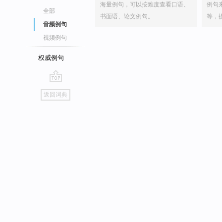
海量例句，可以按难度查看口语、
例句
全部
书面语、论文例句。
等，
音频例句
视频例句
权威例句
go
返回词典
top