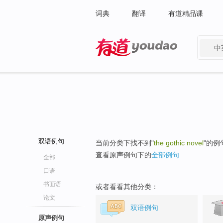
词典
翻译
有道精品课
中
有道 - 网易旗下搜索
双语例句
当前分类下找不到"
the gothic novel
"的例
查看原声例句下的
全部例句
全部
口语
书面语
或者看看其他分类：
论文
双语例句
原声例句