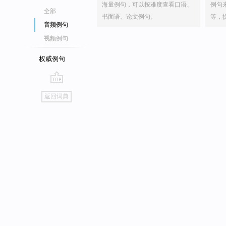
海量例句，可以按难度查看口语、
例句
全部
书面语、论文例句。
等，
音频例句
视频例句
权威例句
go
返回词典
top