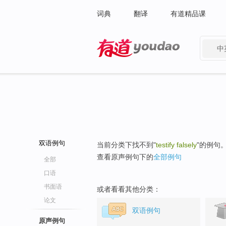
词典
翻译
有道精品课
中
有道 - 网易旗下搜索
双语例句
当前分类下找不到"
testify falsely
"的例句
查看原声例句下的
全部例句
全部
口语
书面语
或者看看其他分类：
论文
双语例句
原声例句