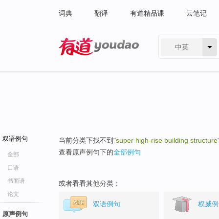
词典
翻译
有道精品课
云笔记
中英
有道 - 网易旗下搜索
双语例句
当前分类下找不到"
super high-rise building structure
查看原声例句下的
全部例句
全部
口语
书面语
或者看看其他分类：
论文
双语例句
权威例
原声例句