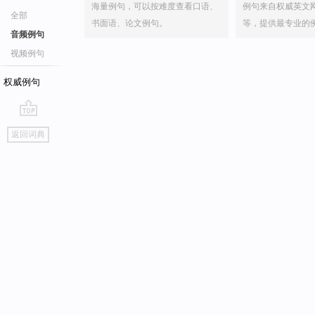
海量例句，可以按难度查看口语、
例句来自权威英文
全部
书面语、论文例句。
等，提供最专业的
音频例句
视频例句
权威例句
go
返回词典
top