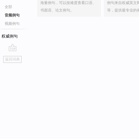
海量例句，可以按难度查看口语、
例句来自权威英文
全部
书面语、论文例句。
等，提供最专业的
音频例句
视频例句
权威例句
go
返回词典
top