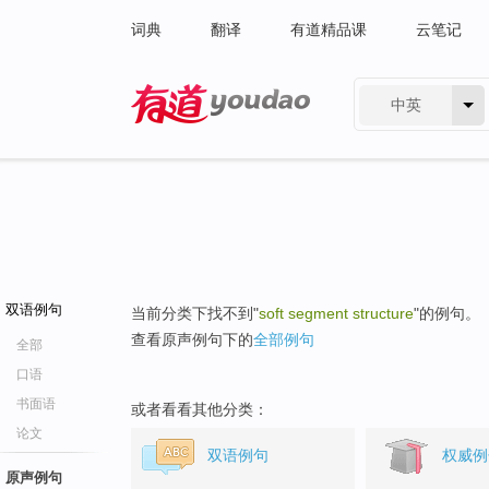
词典
翻译
有道精品课
云笔记
中英
有道 - 网易旗下搜索
双语例句
当前分类下找不到"
soft segment structure
"的例句。
查看原声例句下的
全部例句
全部
口语
书面语
或者看看其他分类：
论文
双语例句
权威例
原声例句