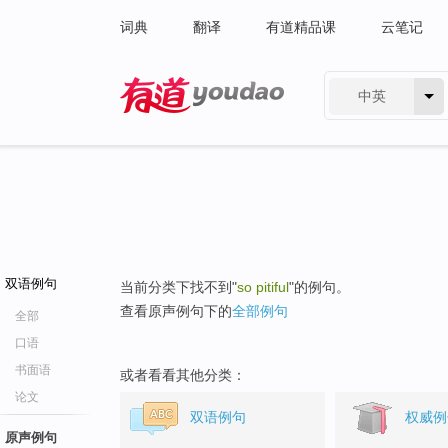
词典
翻译
有道精品课
云笔记
中英
有道 - 网易旗下搜索
双语例句
当前分类下找不到"
so pitiful
"的例句。
查看原声例句下的
全部例句
全部
口语
书面语
或者看看其他分类：
论文
双语例句
权威例
原声例句