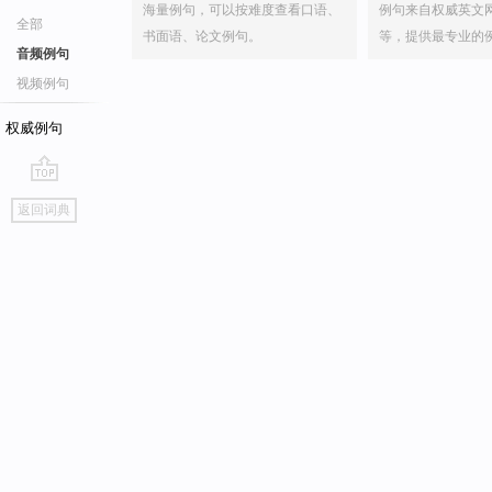
海量例句，可以按难度查看口语、
例句来自权威英文
全部
书面语、论文例句。
等，提供最专业的
音频例句
视频例句
权威例句
go
返回词典
top