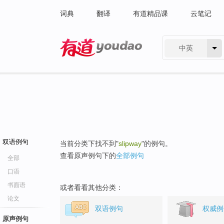
词典
翻译
有道精品课
云笔记
中英
有道 - 网易旗下搜索
双语例句
当前分类下找不到"
slipway
"的例句。
查看原声例句下的
全部例句
全部
口语
书面语
或者看看其他分类：
论文
双语例句
权威例
原声例句