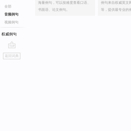
海量例句，可以按难度查看口语、
例句来自权威英文
全部
书面语、论文例句。
等，提供最专业的
音频例句
视频例句
权威例句
go
返回词典
top