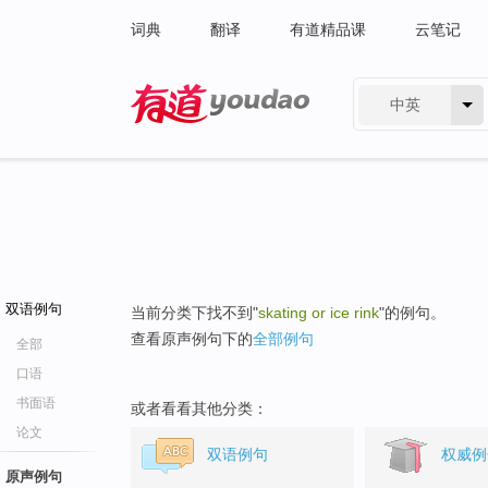
词典
翻译
有道精品课
云笔记
中英
有道 - 网易旗下搜索
双语例句
当前分类下找不到"
skating or ice rink
"的例句。
查看原声例句下的
全部例句
全部
口语
书面语
或者看看其他分类：
论文
双语例句
权威例
原声例句