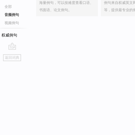
海量例句，可以按难度查看口语、
例句来自权威英文
全部
书面语、论文例句。
等，提供最专业的
音频例句
视频例句
权威例句
go
返回词典
top