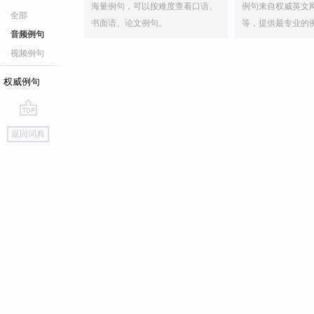
海量例句，可以按难度查看口语、
例句来自权威英文
全部
书面语、论文例句。
等，提供最专业的
音频例句
视频例句
权威例句
go
返回词典
top