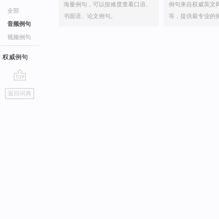
海量例句，可以按难度查看口语、
例句来自权威英文
全部
书面语、论文例句。
等，提供最专业的
音频例句
视频例句
权威例句
go
返回词典
top