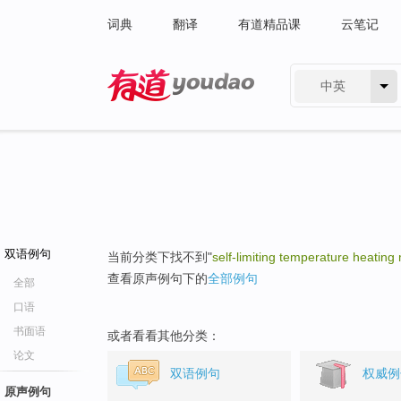
词典
翻译
有道精品课
云笔记
中英
有道 - 网易旗下搜索
双语例句
当前分类下找不到"
self-limiting temperature heating 
查看原声例句下的
全部例句
全部
口语
书面语
或者看看其他分类：
论文
双语例句
权威例
原声例句