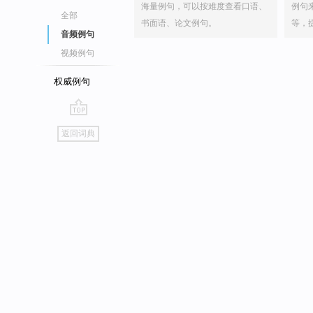
海量例句，可以按难度查看口语、
例句
全部
书面语、论文例句。
等，
音频例句
视频例句
权威例句
go
返回词典
top