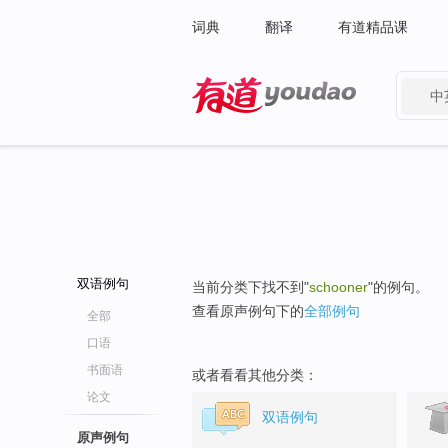
词典
翻译
有道精品课
中
有道 - 网易旗下搜索
双语例句
当前分类下找不到"
schooner
"的例句。
查看原声例句下的
全部例句
全部
口语
书面语
或者看看其他分类：
论文
双语例句
原声例句