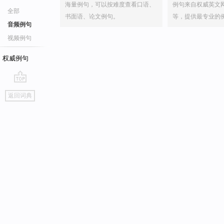
海量例句，可以按难度查看口语、
例句来自权威英文
全部
书面语、论文例句。
等，提供最专业的
音频例句
视频例句
权威例句
go
返回词典
top