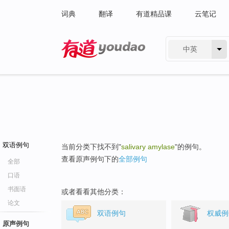
词典
翻译
有道精品课
云笔记
中英
有道 - 网易旗下搜索
双语例句
当前分类下找不到"
salivary amylase
"的例句。
查看原声例句下的
全部例句
全部
口语
书面语
或者看看其他分类：
论文
双语例句
权威例
原声例句