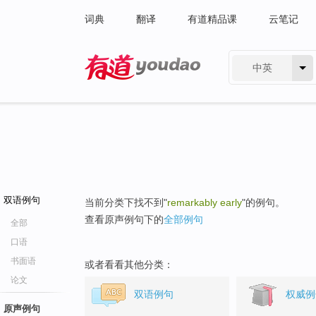
词典
翻译
有道精品课
云笔记
中英
有道 - 网易旗下搜索
双语例句
当前分类下找不到"
remarkably early
"的例句。
查看原声例句下的
全部例句
全部
口语
书面语
或者看看其他分类：
论文
双语例句
权威例
原声例句