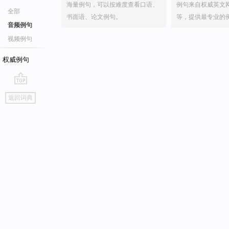
海量例句，可以按难度查看口语、
例句来自权威英文
全部
书面语、论文例句。
等，提供最专业的
音频例句
视频例句
权威例句
go
返回词典
top