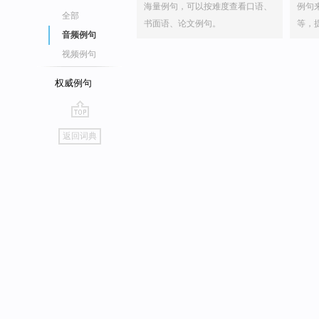
海量例句，可以按难度查看口语、
例句
全部
书面语、论文例句。
等，
音频例句
视频例句
权威例句
go
返回词典
top