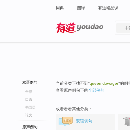
词典
翻译
有道精品课
中
有道 - 网易旗下搜索
双语例句
当前分类下找不到"
queen dowager
"的例
查看原声例句下的
全部例句
全部
口语
书面语
或者看看其他分类：
论文
双语例句
原声例句