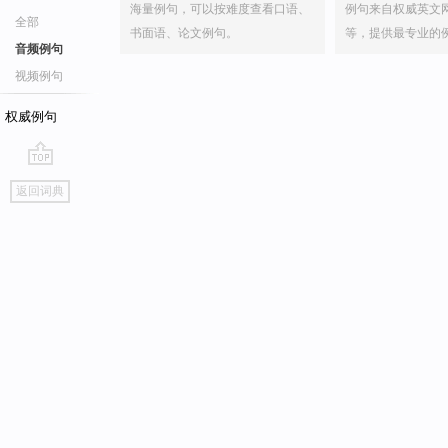
海量例句，可以按难度查看口语、
例句来自权威英文
全部
书面语、论文例句。
等，提供最专业的
音频例句
视频例句
权威例句
go
返回词典
top