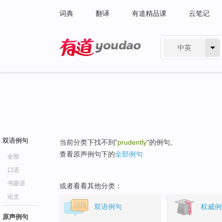
词典
翻译
有道精品课
云笔记
中英
有道 - 网易旗下搜索
双语例句
当前分类下找不到"
prudently
"的例句。
查看原声例句下的
全部例句
全部
口语
书面语
或者看看其他分类：
论文
双语例句
权威例
原声例句