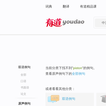
词典
翻译
有道精品课
中
有道 - 网易旗下搜索
双语例句
当前分类下找不到"
piston
"的例句。
查看原声例句下的
全部例句
全部
口语
书面语
或者看看其他分类：
论文
双语例句
原声例句