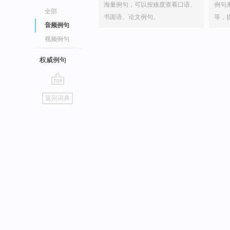
海量例句，可以按难度查看口语、
例句
全部
书面语、论文例句。
等，
音频例句
视频例句
权威例句
go
返回词典
top