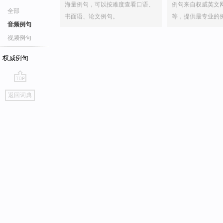
海量例句，可以按难度查看口语、
例句来自权威英文
全部
书面语、论文例句。
等，提供最专业的
音频例句
视频例句
权威例句
go
返回词典
top