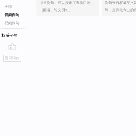
海量例句，可以按难度查看口语、
例句来自权威英文
全部
书面语、论文例句。
等，提供最专业的
音频例句
视频例句
权威例句
go
返回词典
top