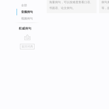
海量例句，可以按难度查看口语、
例句
全部
书面语、论文例句。
等，
音频例句
视频例句
权威例句
go
返回词典
top