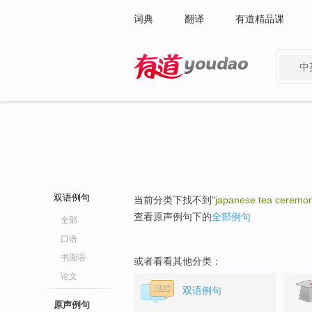
词典
翻译
有道精品课
中
有道 - 网易旗下搜索
双语例句
当前分类下找不到"
japanese tea ceremo
查看原声例句下的
全部例句
全部
口语
书面语
或者看看其他分类：
论文
双语例句
原声例句