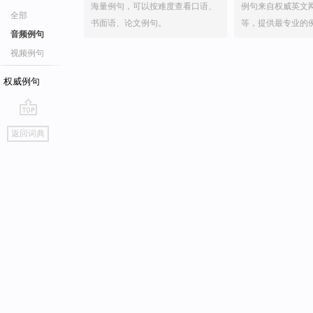
海量例句，可以按难度查看口语、
例句来自权威英文
全部
书面语、论文例句。
等，提供最专业的
音频例句
视频例句
权威例句
go
返回词典
top