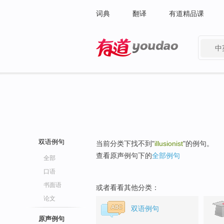
词典
翻译
有道精品课
中
有道 - 网易旗下搜索
双语例句
当前分类下找不到"
illusionist
"的例句。
查看原声例句下的
全部例句
全部
口语
书面语
或者看看其他分类：
论文
双语例句
原声例句