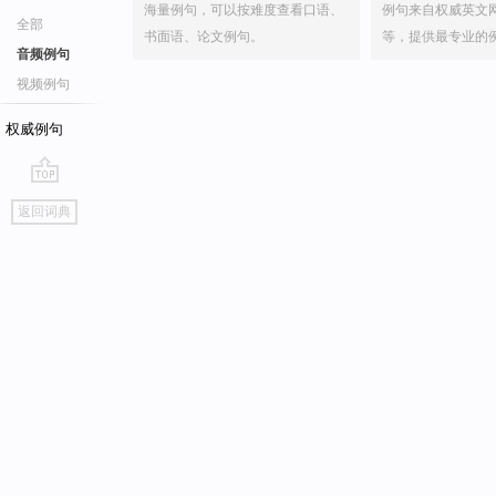
海量例句，可以按难度查看口语、
例句来自权威英文
全部
书面语、论文例句。
等，提供最专业的
音频例句
视频例句
权威例句
go
返回词典
top