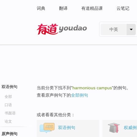
词典
翻译
有道精品课
云笔记
中英
有道 - 网易旗下搜索
双语例句
当前分类下找不到"
harmonious campus
"的例句。
查看原声例句下的
全部例句
全部
口语
书面语
或者看看其他分类：
论文
双语例句
权威例
原声例句