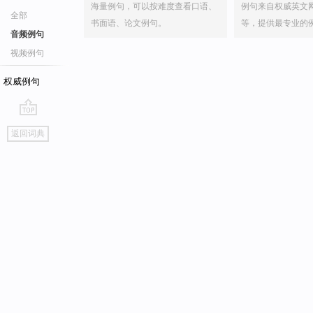
海量例句，可以按难度查看口语、
例句来自权威英文
全部
书面语、论文例句。
等，提供最专业的
音频例句
视频例句
权威例句
go
返回词典
top