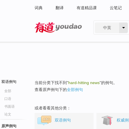
词典
翻译
有道精品课
云笔记
中英
有道 - 网易旗下搜索
双语例句
当前分类下找不到"
hard-hitting news
"的例句。
查看原声例句下的
全部例句
全部
口语
书面语
或者看看其他分类：
论文
双语例句
权威例
原声例句