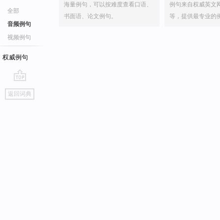
海量例句，可以按难度查看口语、
例句来自权威英文
全部
书面语、论文例句。
等，提供最专业的
音频例句
视频例句
权威例句
go
返回词典
top