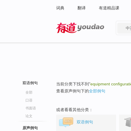
词典
翻译
有道精品课
中
有道 - 网易旗下搜索
双语例句
当前分类下找不到"
equipment configurati
查看原声例句下的
全部例句
全部
口语
书面语
或者看看其他分类：
论文
双语例句
原声例句