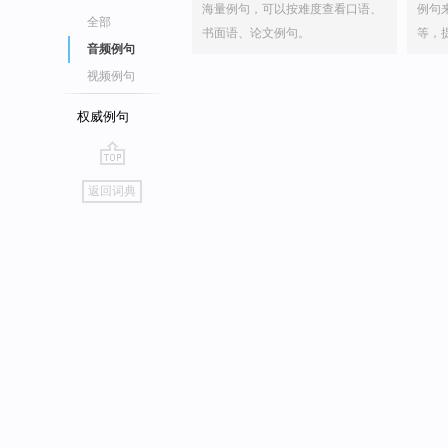
海量例句，可以按难度查看口语、
例句
全部
书面语、论文例句。
等，
音频例句
视频例句
权威例句
go
返回词典
top