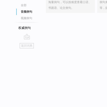
海量例句，可以按难度查看口语、
例句
全部
书面语、论文例句。
等，
音频例句
视频例句
权威例句
go
返回词典
top