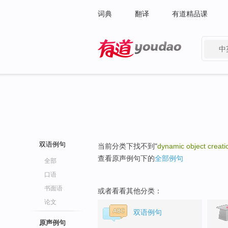
词典
翻译
有道精品课
中
有道 - 网易旗下搜索
双语例句
当前分类下找不到"
dynamic object creati
查看原声例句下的
全部例句
全部
口语
书面语
或者看看其他分类：
论文
双语例句
原声例句