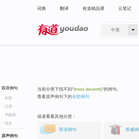
词典
翻译
有道精品课
云笔记
中英
有道 - 网易旗下搜索
双语例句
当前分类下找不到"
dress decently
"的例句。
查看原声例句下的
全部例句
全部
口语
书面语
或者看看其他分类：
论文
双语例句
权威例
原声例句