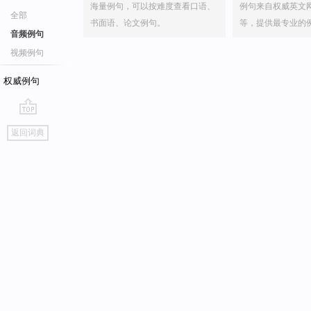
海量例句，可以按难度查看口语、
例句来自权威英文
全部
书面语、论文例句。
等，提供最专业的
音频例句
视频例句
权威例句
go
返回词典
top