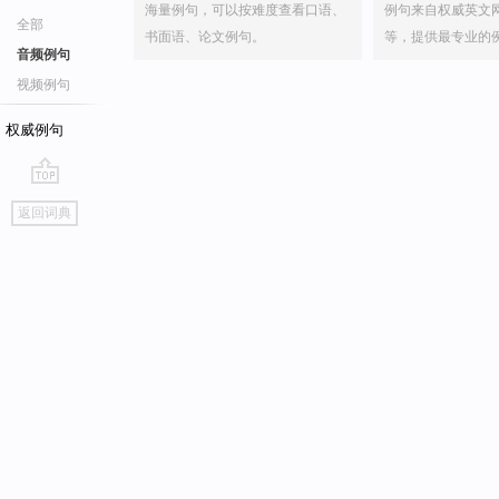
海量例句，可以按难度查看口语、
例句来自权威英文
全部
书面语、论文例句。
等，提供最专业的
音频例句
视频例句
权威例句
go
返回词典
top