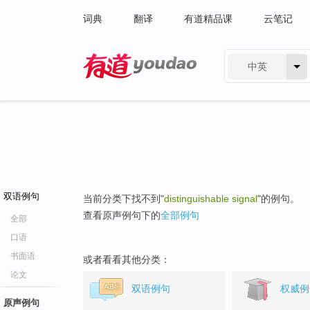
词典
翻译
有道精品课
云笔记
中英
有道 - 网易旗下搜索
双语例句
当前分类下找不到"
distinguishable signal
"的例句。
查看原声例句下的
全部例句
全部
口语
书面语
或者看看其他分类：
论文
双语例句
权威例
原声例句