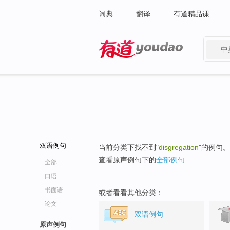
词典
翻译
有道精品课
中
有道 - 网易旗下搜索
双语例句
当前分类下找不到"
disgregation
"的例句。
查看原声例句下的
全部例句
全部
口语
书面语
或者看看其他分类：
论文
双语例句
原声例句