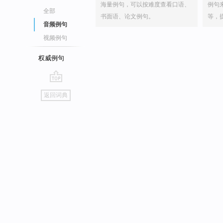
海量例句，可以按难度查看口语、
例句
全部
书面语、论文例句。
等，
音频例句
视频例句
权威例句
go
返回词典
top