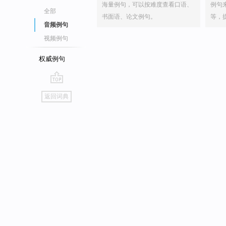
海量例句，可以按难度查看口语、
例句
全部
书面语、论文例句。
等，
音频例句
视频例句
权威例句
go
返回词典
top