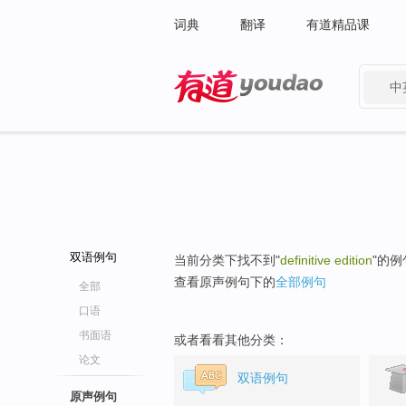
词典
翻译
有道精品课
中
有道 - 网易旗下搜索
双语例句
当前分类下找不到"
definitive edition
"的例
查看原声例句下的
全部例句
全部
口语
书面语
或者看看其他分类：
论文
双语例句
原声例句