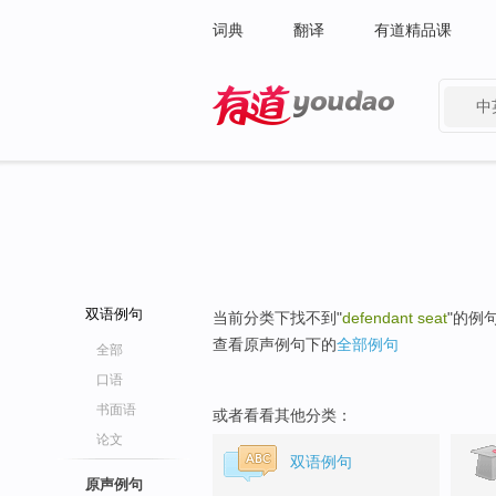
词典
翻译
有道精品课
中
有道 - 网易旗下搜索
双语例句
当前分类下找不到"
defendant seat
"的例
查看原声例句下的
全部例句
全部
口语
书面语
或者看看其他分类：
论文
双语例句
原声例句