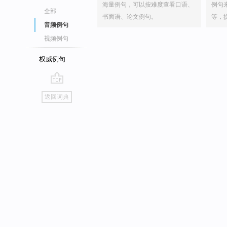
海量例句，可以按难度查看口语、
例句
全部
书面语、论文例句。
等，
音频例句
视频例句
权威例句
go
返回词典
top